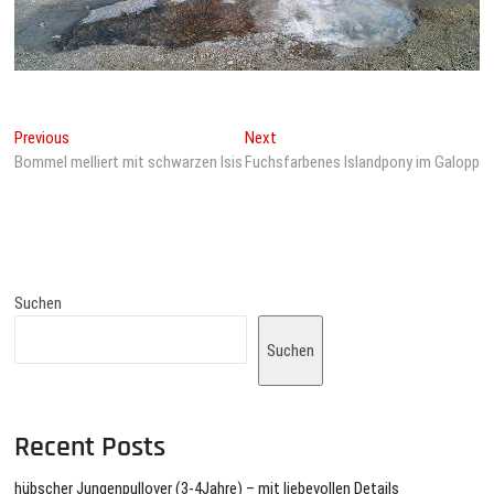
Beitragsnavigation
Previous
Next
Previous
Next
post:
post:
Bommel melliert mit schwarzen Isis
Fuchsfarbenes Islandpony im Galopp
Suchen
Suchen
Recent Posts
hübscher Jungenpullover (3-4Jahre) – mit liebevollen Details