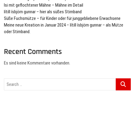
Isi mit geflochtener Mähne – Mähne im Detail
lítill ísbjörn gunnar – hier als süßes Stirnband
Süße Fuchsmütze – für Kinder oder für junggebliebene Erwachsene
Meine neue Kreation in Januar 2024 – lítill ísbjörn gunnar – als Mütze
oder Stirnband.
Recent Comments
Es sind keine Kommentare vorhanden.
Search
…