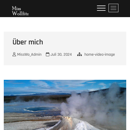
Skip
Miss Wollfitz
M
to
e
content
n
u
B
u
Über mich
t
t
MissWo_Admin
Juli 30, 2024
home-video-image
o
n