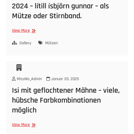
2024 – lítill ísbjörn gunnar – als
Mütze oder Stirnband.
Meine
View More
neue
Kreation
Gallery
Mützen
in
Januar
2024
–
lítill
MissWo_Admin
Januar 20, 2025
ísbjörn
gunnar
Isi mit geflochtener Mähne – viele,
–
hübsche Farbkombinationen
als
Mütze
möglich
oder
Stirnband.
Isi
View More
mit