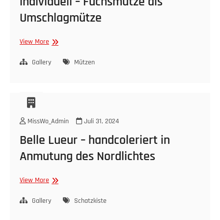
individuell – Fuchsmütze als
Umschlagmütze
individuell
View More
–
Fuchsmütze
Gallery
Mützen
als
Umschlagmütze
MissWo_Admin
Juli 31, 2024
Belle Lueur – handcoleriert in
Anmutung des Nordlichtes
Belle
View More
Lueur
–
Gallery
Schatzkiste
handcoleriert