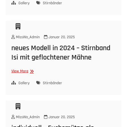
geflochtener
Gallery
Stirnbänder
Mähne
–
viele,
hübsche
Farbkombinationen
MissWo_Admin
Januar 20, 2025
möglich
neues Modell in 2024 – Stirnband
Isi mit geflochtener Mähne
neues
View More
Modell
in
Gallery
Stirnbänder
2024
–
Stirnband
Isi
mit
MissWo_Admin
Januar 20, 2025
geflochtener
Mähne