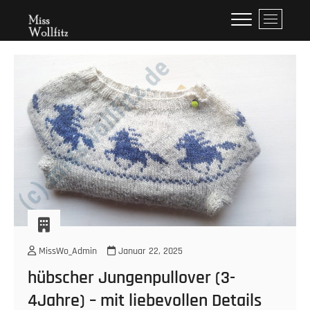
Skip
Miss Wollfitz
M
to
e
content
n
u
B
u
t
t
o
n
MissWo_Admin
Januar 22, 2025
hübscher Jungenpullover (3-
4Jahre) – mit liebevollen Details