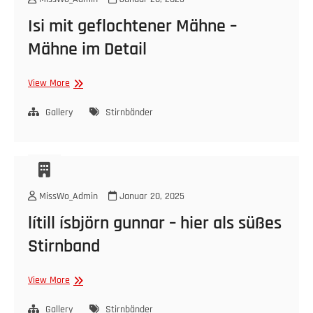
Isi mit geflochtener Mähne –
Mähne im Detail
Isi
View More
mit
geflochtener
Gallery
Stirnbänder
Mähne
–
Mähne
im
Detail
MissWo_Admin
Januar 20, 2025
lítill ísbjörn gunnar – hier als süßes
Stirnband
lítill
View More
ísbjörn
gunnar
Gallery
Stirnbänder