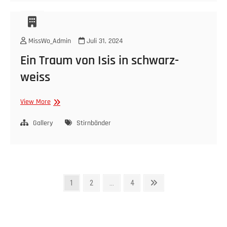
in
Anmutung
des
Nordlichtes
MissWo_Admin
Juli 31, 2024
Ein Traum von Isis in schwarz-
weiss
Ein
View More
Traum
von
Gallery
Stirnbänder
Isis
in
schwarz-
weiss
Seitennummerierung
Page
Page
Page
Next
1
2
…
4
page
der
Beiträge