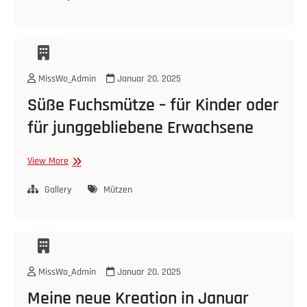
–
hier
als
süßes
Stirnband
MissWo_Admin
Januar 20, 2025
Süße Fuchsmütze – für Kinder oder
für junggebliebene Erwachsene
Süße
View More
Fuchsmütze
–
Gallery
Mützen
für
Kinder
oder
für
junggebliebene
MissWo_Admin
Januar 20, 2025
Erwachsene
Meine neue Kreation in Januar