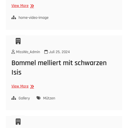
Über
View More
mich
home-video-image
MissWo_Admin
Juli 25, 2024
Bommel melliert mit schwarzen
Isis
Bommel
View More
melliert
mit
Gallery
Mützen
schwarzen
Isis