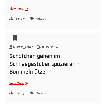
Blaue
View More
Schneeflocken
Gallery
Mützen
MissWo_Admin
Juli 24, 2024
Schäfchen gehen im
Schneegestöber spazieren –
Bommelmütze
Schäfchen
View More
gehen
im
Gallery
Mützen
Schneegestöber
spazieren