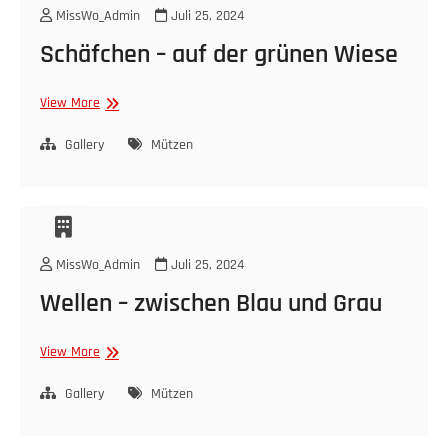
MissWo_Admin
Juli 25, 2024
Schäfchen – auf der grünen Wiese
Schäfchen
View More
–
auf
Gallery
Mützen
der
grünen
Wiese
MissWo_Admin
Juli 25, 2024
Wellen – zwischen Blau und Grau
Wellen
View More
–
zwischen
Gallery
Mützen
Blau
und