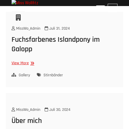
Skip
Miss Wollfitz
M
to
e
content
n
u
MissWo_Admin
Juli 31, 2024
B
Fuchsfarbenes Islandpony im
u
t
Galopp
t
o
Fuchsfarbenes
View More
n
Islandpony
im
Gallery
Stirnbänder
Galopp
MissWo_Admin
Juli 30, 2024
Über mich