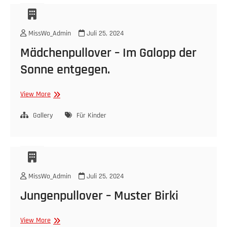
Grau
MissWo_Admin
Juli 25, 2024
Mädchenpullover – Im Galopp der
Sonne entgegen.
Mädchenpullover
View More
–
Im
Gallery
Für Kinder
Galopp
der
Sonne
entgegen.
MissWo_Admin
Juli 25, 2024
Jungenpullover – Muster Birki
Jungenpullover
View More